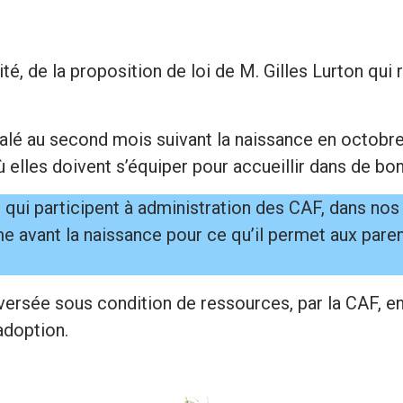
é, de la proposition de loi de M. Gilles Lurton qui r
lé au second mois suivant la naissance en octobre
 elles doivent s’équiper pour accueillir dans de bo
i participent à administration des CAF, dans nos
 avant la naissance pour ce qu’il permet aux paren
versée sous condition de ressources, par la CAF, en
adoption.