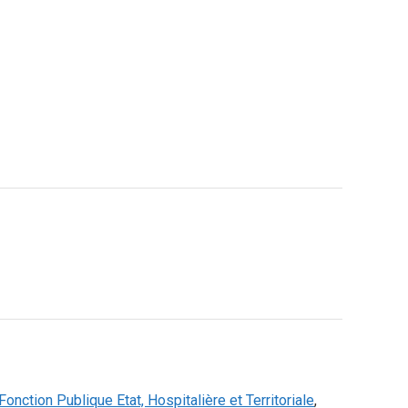
Fonction Publique Etat, Hospitalière et Territoriale
,