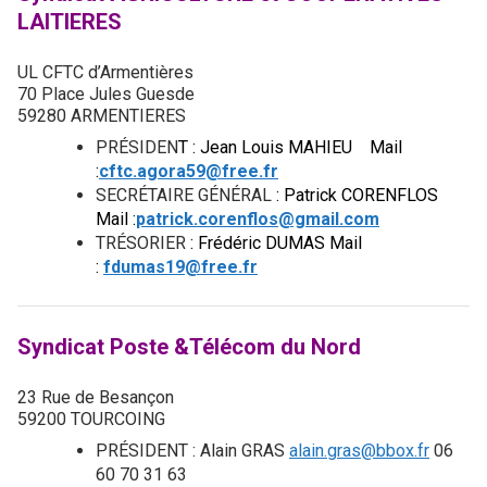
LAITIERES
UL CFTC d’Armentières
70 Place Jules Guesde
59280 ARMENTIERES
PRÉSIDEN
T : Jean Louis MAHIEU
Mail
:
cftc.agora59@free.fr
SECRÉTAIRE GÉNÉRAL
: Patrick CORENFLOS
Mail :
patrick.corenflos@gmail.com
TRÉSORIER
: Frédéric
DUMAS Mail
:
fdumas19
@free.fr
Syndicat Poste &Télécom du Nord
23 Rue de Besançon
59200 TOURCOING
PRÉSIDENT : Alain GRAS
alain.gras@bbox.fr
06
60 70 31 63