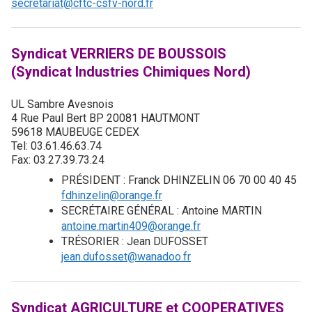
secretariat@cftc-csfv-nord.fr
Syndicat VERRIERS DE BOUSSOIS
(Syndicat Industries Chimiques Nord)
UL Sambre Avesnois
4 Rue Paul Bert BP 20081 HAUTMONT
59618 MAUBEUGE CEDEX
Tel: 03.61.46.63.74
Fax: 03.27.39.73.24
PRÉSIDENT : Franck DHINZELIN 06 70 00 40 45
fdhinzelin@orange.fr
SECRÉTAIRE GÉNÉRAL : Antoine MARTIN
antoine.martin409@orange.fr
TRÉSORIER : Jean DUFOSSET
jean.dufosset@wanadoo.fr
Syndicat AGRICULTURE et COOPERATIVES