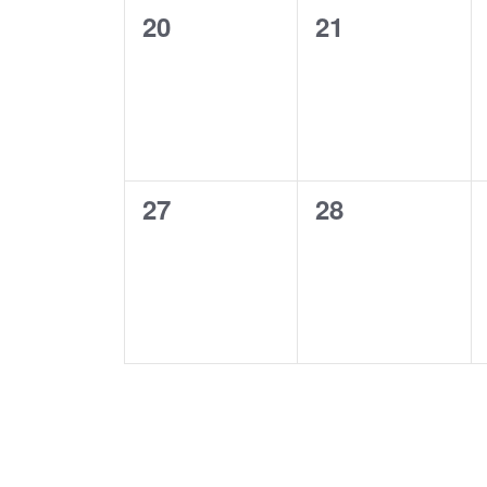
0
0
20
21
évènement,
évènement,
0
0
27
28
évènement,
évènement,