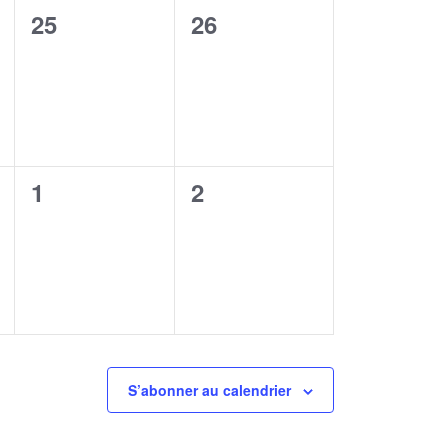
0
0
25
26
,
évènement,
évènement,
0
0
1
2
,
évènement,
évènement,
S’abonner au calendrier