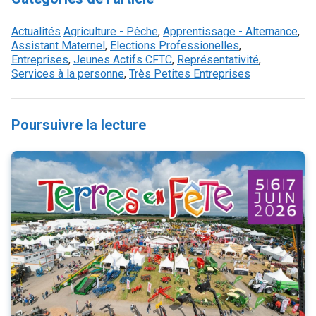
Actualités
Agriculture - Pêche
,
Apprentissage - Alternance
,
Assistant Maternel
,
Elections Professionelles
,
Entreprises
,
Jeunes Actifs CFTC
,
Représentativité
,
Services à la personne
,
Très Petites Entreprises
Poursuivre la lecture