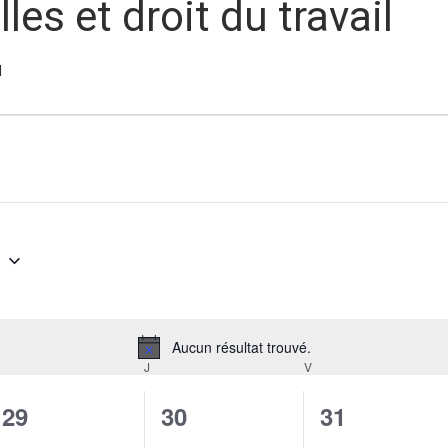
les et droit du travail
l
6
Aucun résultat trouvé.
Notice
MERCREDI
J
JEUDI
V
VENDREDI
0
0
0
29
30
31