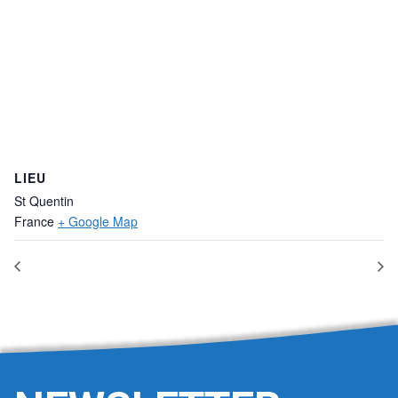
LIEU
St Quentin
France
+ Google Map
CSE – Missions SSCT (Partie 1/2)
CSE 50 salariés et plus