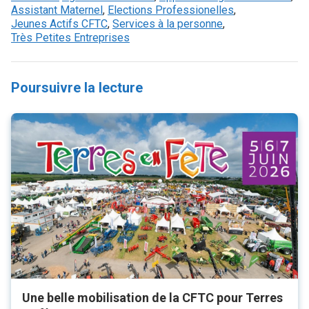
Assistant Maternel
,
Elections Professionelles
,
Jeunes Actifs CFTC
,
Services à la personne
,
Très Petites Entreprises
Poursuivre la lecture
Une belle mobilisation de la CFTC pour Terres